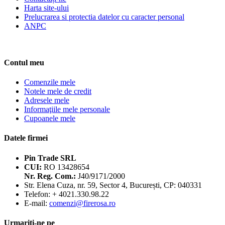
Harta site-ului
Prelucrarea si protectia datelor cu caracter personal
ANPC
Contul meu
Comenzile mele
Notele mele de credit
Adresele mele
Informaţiile mele personale
Cupoanele mele
Datele firmei
Pin Trade SRL
CUI:
RO 13428654
Nr. Reg. Com.:
J40/9171/2000
Str. Elena Cuza, nr. 59, Sector 4, București, CP: 040331
Telefon:
+ 4021.330.98.22
E-mail:
comenzi@firerosa.ro
Urmariti-ne pe