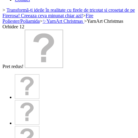
>
Transformă-ți ideile în realitate cu firele de tricotat si crosetat de pe
Firerosa! Creeaza ceva minunat chiar azi!
>
Fire
Poliester/Poliamida
>
✨YarnArt Christmas
>
YarnArt Christmas
Orhidee 12
Pret redus!