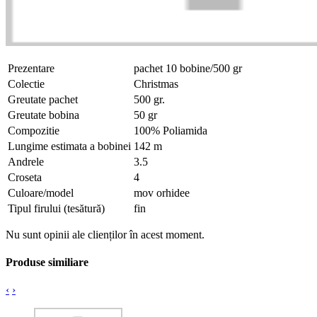
Prezentare
pachet 10 bobine/500 gr
Colectie
Christmas
Greutate pachet
500 gr.
Greutate bobina
50 gr
Compozitie
100% Poliamida
Lungime estimata a bobinei
142 m
Andrele
3.5
Croseta
4
Culoare/model
mov orhidee
Tipul firului (tesătură)
fin
Nu sunt opinii ale clienților în acest moment.
Produse similiare
‹
›