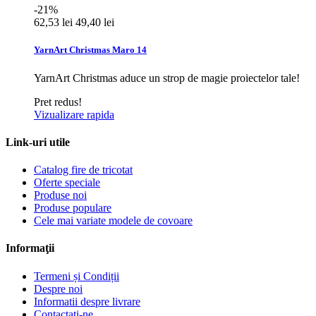
-21%
62,53 lei
49,40 lei
YarnArt Christmas Maro 14
YarnArt Christmas aduce un strop de magie proiectelor tale!
Pret redus!
Vizualizare rapida
Link-uri utile
Catalog fire de tricotat
Oferte speciale
Produse noi
Produse populare
Cele mai variate modele de covoare
Informaţii
Termeni și Condiții
Despre noi
Informatii despre livrare
Contactați-ne